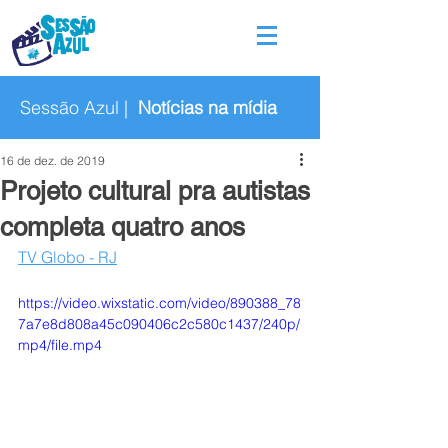
Sessão Azul |
Notícias na mídia
16 de dez. de 2019
Projeto cultural pra autistas
completa quatro anos
TV Globo - RJ
https://video.wixstatic.com/video/890388_78
7a7e8d808a45c090406c2c580c1437/240p/
mp4/file.mp4