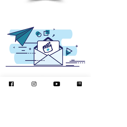
Eventos adaptados para
crianças com TEA e distúrbios
sensoriais e para suas famílias.
Rio de Janeiro - Brasil