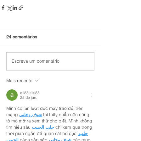
24 comentários
Escreva um comentário
Mais recente
ali88 kiki88
25 de jun.
Mình có lần lướt đọc mấy trao đổi trên 
mạng 
شيخ روحاني
 thì thấy nhắc nên cũng 
tò mò mở ra xem thử cho biết. Mình không 
tìm hiểu sâu 
جلب الحبيب
 chỉ xem qua trong 
thời gian ngắn để quan sát bố cục 
جلب 
الحبيب
 cách sắp xếp 
شيخ روحاني
 các mục 