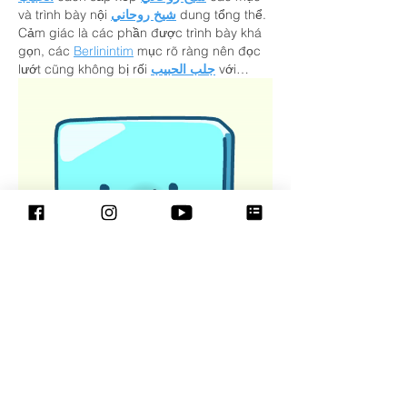
và trình bày nội 
شيخ روحاني
 dung tổng thể. 
Cảm giác là các phần được trình bày khá 
gọn, các 
Berlinintim
 mục rõ ràng nên đọc 
lướt cũng không bị rối 
جلب الحبيب
 với…
Mostrar mais
Curtir
Responder