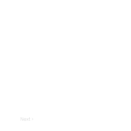
Next >