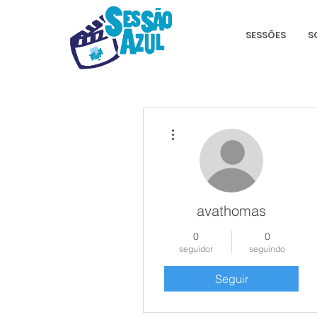
SESSÕES
S
Mais ações
avathomas
0
0
seguidor
seguindo
Seguir