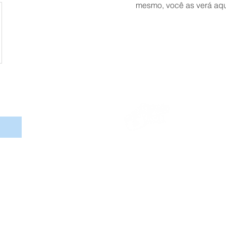
mesmo, você as verá aqu
Eventos ada
e distúrbios 
Assinar
Ri
cont
Projeto :
CapaciTEAutismo Entretenimentos
a Salviano de Figueiredo | Mestre em Psicologia Clínica CRP 
Bruna Manta | Psicóloga CRP 05/39111
2015 - 2019 Sessão Azul® - Todos os direitos reservados