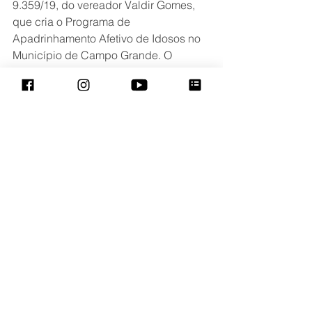
9.359/19, do vereador Valdir Gomes, 
que cria o Programa de 
Apadrinhamento Afetivo de Idosos no 
Município de Campo Grande. O 
objetivo é acolher e amparar pessoas 
idosas junto a entidades assistenciais 
públicas ou privadas. O programa 
possibilita, por exemplo, o 
acolhimento e o apadrinhamento 
social de idosos em finais de semana, 
feriados e datas comemorativas. 
Também em primeira discussão, os 
vereadores aprovaram o Projeto de Lei 
9.255/19, que altera a Lei 4.481, de 14 
de junho de 2007, que dispõe sobre 
campanhas permanentes em locais de 
diversões públicas que visem o 
combate ao uso de drogas em Campo 
Grande. A proposta é do vereador 