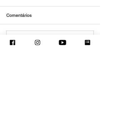
Comentários
Escreva um comentário
Eventos adaptados para
crianças com TEA e distúrbios
sensoriais e para suas famílias.
Rio de Janeiro - Brasil
contato@sessaoazul.com.br
Projeto :
CapaciTEAutismo