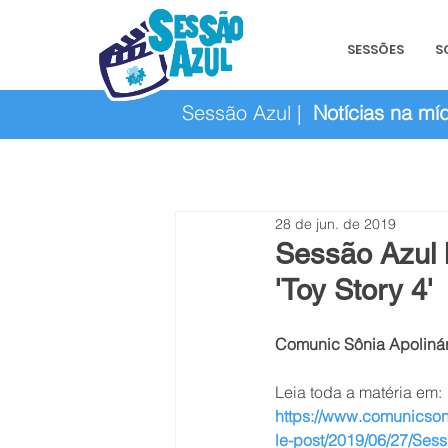
SESSÕES
S
Sessão Azul |
Notícias na míd
28 de jun. de 2019
Sessão Azul l
'Toy Story 4'
Comunic Sônia Apolinár
Leia toda a matéria em:  
https://www.comunicson
le-post/2019/06/27/Se