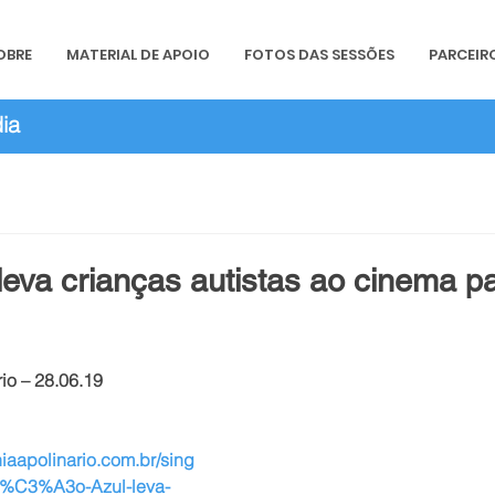
OBRE
MATERIAL DE APOIO
FOTOS DAS SESSÕES
PARCEIR
ia
eva crianças autistas ao cinema pa
io – 28.06.19
 
iaapolinario.com.br/sing
ss%C3%A3o-Azul-leva-