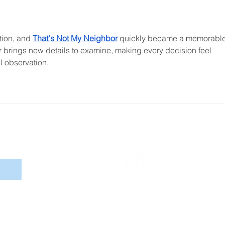
tion, and 
That's Not My Neighbor
 quickly became a memorable
r brings new details to examine, making every decision feel 
l observation.
Eventos ada
e distúrbios 
Assinar
Ri
cont
Projeto :
CapaciTEAutismo Entretenimentos