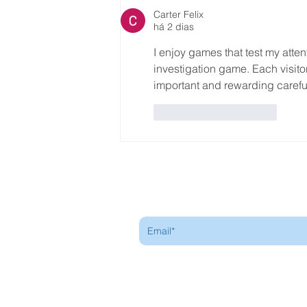
Carter Felix
há 2 dias
I enjoy games that test my atten
investigation game. Each visito
important and rewarding carefu
Curtir
Responder
Receba nossa programação
mensal