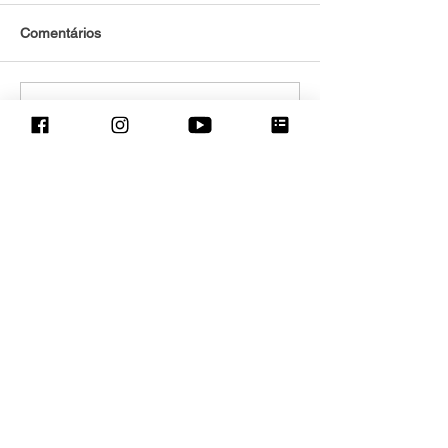
Comentários
Escreva um comentário
Eventos adaptados para
crianças com TEA e distúrbios
sensoriais e para suas famílias.
Rio de Janeiro - Brasil
contato@sessaoazul.com.br
Projeto :
CapaciTEAutismo
Entretenimentos