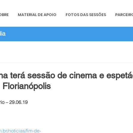
OBRE
MATERIAL DE APOIO
FOTOS DAS SESSÕES
PARCEIR
ia
a terá sessão de cinema e espetá
 Florianópolis
io – 29.06.19
.br/noticias/fim-de-